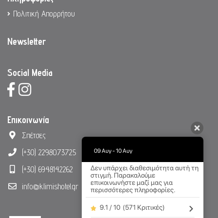
Πολιτική Απορρήτου
Newsletter
Social Media
Επικοινωνία
Σπέτσες
09 Αυγ - 10 Αυγ
(+30) 2298073725
Δεν υπάρχει διαθεσιμότητα αυτή τη
(+30) 6948142262
στιγμή. Παρακαλούμε
επικοινωνήστε μαζί μας για
info@klimishotel.gr
περισσότερες πληροφορίες.
9.1 / 10
(
571 Κριτικές
)