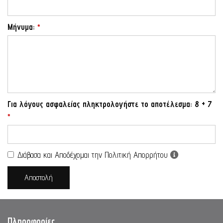
Σπέτσες
Ζαχαροπλαστείο
Μήνυμα:
*
Φωτογραφίες
Contact
BOOK NOW
Για λόγους ασφαλείας πληκτρολογήστε το αποτέλεσμα: 8 + 7
*
Διάβασα και Αποδέχομαι την Πολιτική Απορρήτου
Αποστολή
Πληροφορίες