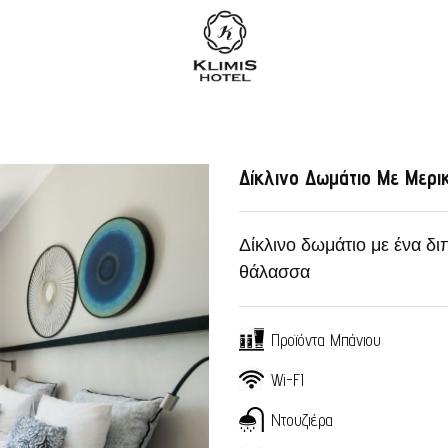
Δίκλινο Δωμάτιο Με Μερι
Δίκλινο δωμάτιο με ένα δι
θάλασσα
Προϊόντα Μπάνιου
Wi-FI
Αρχική
Ντουζιέρα