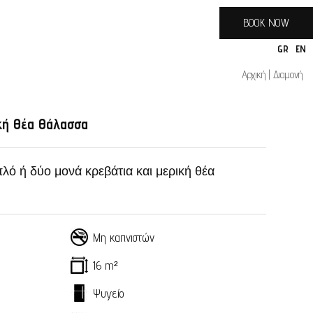
BOOK NOW
GR
EN
Αρχική
Διαμονή
κή Θέα Θάλασσα
πλό ή δύο μονά κρεβάτια και μερική θέα
Μη καπνιστών
16 m²
Ψυγείο